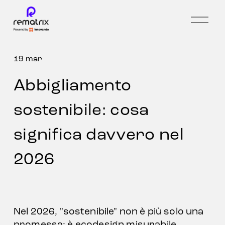
O
p
e
n
m
19 mar
e
n
Abbigliamento
u
sostenibile: cosa
significa davvero nel
2026
Nel 2026, "sostenibile" non è più solo una 
promessa: è ecodesign misurabile, 