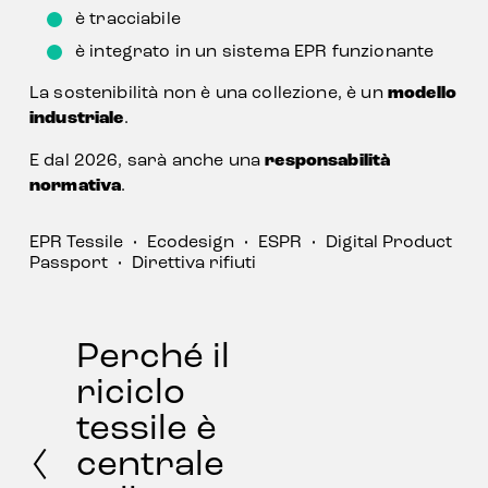
è tracciabile
è integrato in un sistema EPR funzionante
La sostenibilità non è una collezione, è un 
modello 
industriale
.
E dal 2026, sarà anche una 
responsabilità 
normativa
.
EPR Tessile
Ecodesign
ESPR
Digital Product
Passport
Direttiva rifiuti
Perché il
B
a
riciclo
c
tessile è
k
centrale